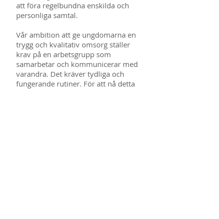
att föra regelbundna enskilda och
personliga samtal.
Vår ambition att ge ungdomarna en
trygg och kvalitativ omsorg ställer
krav på en arbetsgrupp som
samarbetar och kommunicerar med
varandra. Det kräver tydliga och
fungerande rutiner. För att nå detta
har vi regelbundna personalmöten,
kvalificerad handledning och en
tydlig arbetsledning i form av en
närvarande föreståndare.
Verksamheten utvärderas och
revideras regelbundet i syfte att
matcha ungdomarnas behov och
säkerställa att insatsen ges av god
kvalité enligt gällande regler och
riktlinjer.
Läs mer om hur vi arbetar
här
.