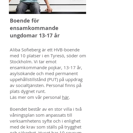
Boende för
ensamkommande
ungdomar 13-17 år
Aliba Sofieberg är ett HVB-boende
med 10 platser i en Tyresö, söder om
Stockholm. Vi tar emot
ensamkommande pojkar, 13-17 år,
asylsökande och med permanent
uppehållstillstånd (PUT) på uppdrag
av socialtjänsten. Personal finns på
plats dygnet runt.
Läs mer om vår personal
här
.
Boendet består av en stor villa i två
våningsplan som anpassats till
verksamhetens syfte och i enlighet
med de krav som ställs på trygghet
och säkerhet. Huset har 10 sovrum,