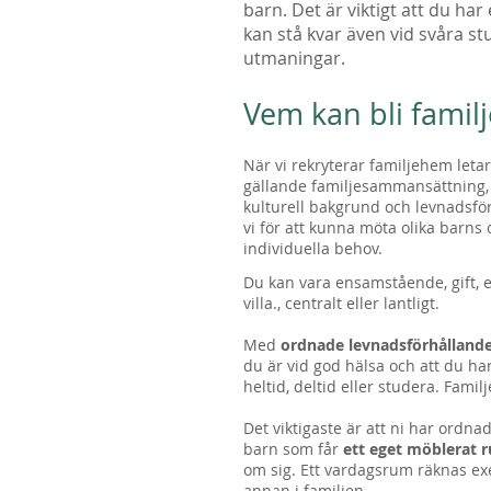
barn. Det är viktigt att du h
kan stå kvar även vid svåra s
utmaningar.
Vem kan bli fami
När vi rekryterar familjehem letar 
gällande familjesammansättning, 
kulturell bakgrund och levnadsfö
vi för att kunna möta olika barn
individuella behov.
Du kan vara ensamstående, gift, e
villa., centralt eller lantligt.
Med
ordnade levnadsförhålland
du är vid god hälsa och att du ha
heltid, deltid eller studera. Fam
Det viktigaste är att ni har ordna
barn som får
ett eget möblerat 
om sig. Ett vardagsrum räknas ex
annan i familjen.