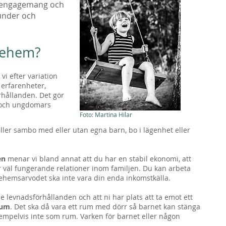
ar engagemang och
tunder och
ljehem?
vi efter variation
erfarenheter,
rhållanden. Det gör
s och ungdomars
Foto: Martina Hilar
ller sambo med eller utan egna barn, bo i lägenhet eller
en
menar vi bland annat att du har en stabil ekonomi, att
r väl fungerande relationer inom familjen. Du kan arbeta
iljehemsarvodet ska inte vara din enda inkomstkälla.
de levnadsförhållanden och att ni har plats att ta emot ett
rum
. Det ska då vara ett rum med dörr så barnet kan stänga
empelvis inte som rum. Varken för barnet eller någon