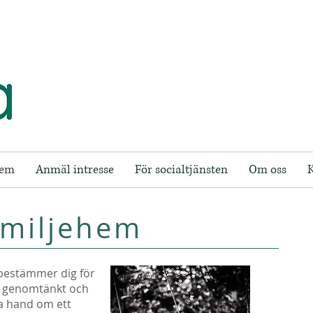
hem
Anmäl intresse
För socialtjänsten
Om oss
amiljehem
 bestämmer dig för
är genomtänkt och
ta hand om ett