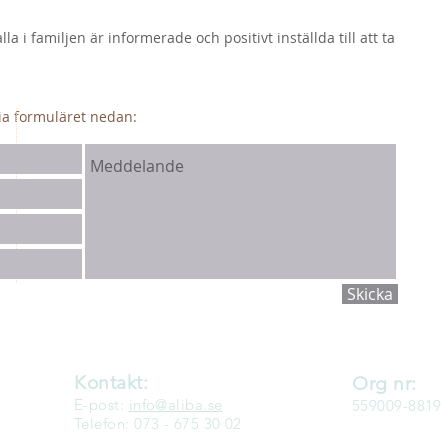
 alla i familjen är informerade och positivt inställda till att ta
via formuläret nedan:
Skicka
Kontakt:
Org nr:
E-post:
info@aliba.se
559009-8819
Telefon: 073 - 675 30 02